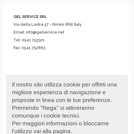
GEL SERVICE SRL
Via della Lontra 57 - Rimini (RN) Italy
Email:
info@gelservice.net
Tel:
0541 753321
Fax: 0541 752863
DATI SOCIETARI
Il nostro sito utilizza cookie per offrirti una
Partita IVA
02347220408
migliore esperienza di navigazione e
REA
RN-259251
proposte in linea con le tue preferenze.
PEC
gelservice@pec.it
Premendo "Nega" si attiveranno
Capitale Sociale
€100.000,00
comunque i cookie tecnici.
Per maggiori informazioni o bloccarne
l'utilizzo vai alla pagina.