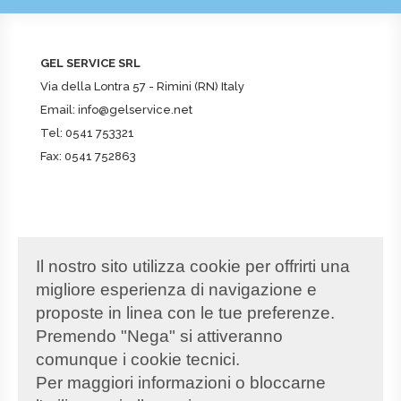
GEL SERVICE SRL
Via della Lontra 57 - Rimini (RN) Italy
Email:
info@gelservice.net
Tel:
0541 753321
Fax: 0541 752863
DATI SOCIETARI
Il nostro sito utilizza cookie per offrirti una
Partita IVA
02347220408
migliore esperienza di navigazione e
REA
RN-259251
proposte in linea con le tue preferenze.
PEC
gelservice@pec.it
Premendo "Nega" si attiveranno
Capitale Sociale
€100.000,00
comunque i cookie tecnici.
Per maggiori informazioni o bloccarne