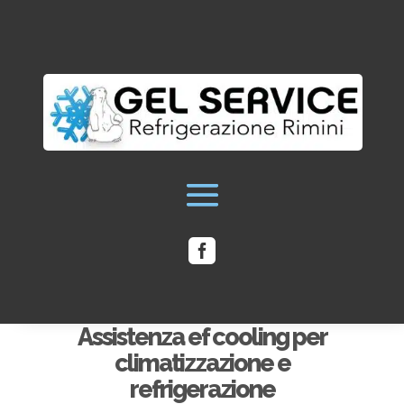

Assistenza ef cooling per
climatizzazione e
refrigerazione