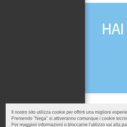
HAI
GEL S
Il nostro sito utilizza cookie per offrirti una migliore espe
Via del
Premendo "Nega" si attiveranno comunque i cookie tecnic
Email:
Per maggiori informazioni o bloccarne l'utilizzo vai alla pa