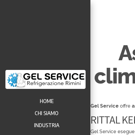
A
clim
HOME
Gel Service
offre
a
CHI SIAMO
RITTAL KE
INDUSTRIA
Gel Service esegue 