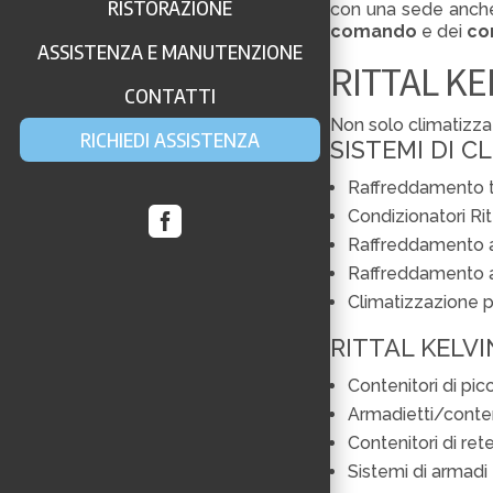
RISTORAZIONE
con una sede anche i
comando
e dei
co
ASSISTENZA E MANUTENZIONE
RITTAL KE
CONTATTI
Non solo climatizza
RICHIEDI ASSISTENZA
SISTEMI DI C
Raffreddamento tr

Condizionatori Rit
Raffreddamento a 
Raffreddamento a 
Climatizzazione p
RITTAL KELVI
Contenitori di pic
Armadietti/conten
Contenitori di ret
Sistemi di armadi