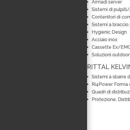
Armadi server
Sistemi di pulpit
Contenitori di c
Sistemi a braccio 
Hygienic Design
Acciaio inox
Cassette Ex/EM
Soluzioni outdoor
RITTAL KELVI
Sistemi a sbarre d
Ri4Power Forma c
Quadri di distrib
Protezione, Distr