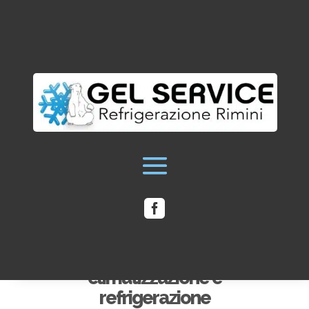

Assistenza Rittal Kelvin per
climatizzazione e
refrigerazione