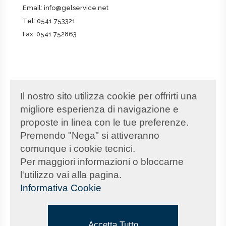
Email:
info@gelservice.net
Tel:
0541 753321
Fax: 0541 752863
DATI SOCIETARI
Il nostro sito utilizza cookie per offrirti una
Partita IVA
02347220408
migliore esperienza di navigazione e
REA
RN-259251
proposte in linea con le tue preferenze.
PEC
gelservice@pec.it
Premendo "Nega" si attiveranno
Capitale Sociale
€100.000,00
comunque i cookie tecnici.
Per maggiori informazioni o bloccarne
l'utilizzo vai alla pagina.
Informativa Cookie
PRIVACY
Privacy & Cookie Policy
Mappa del sito
Accetta Tutto